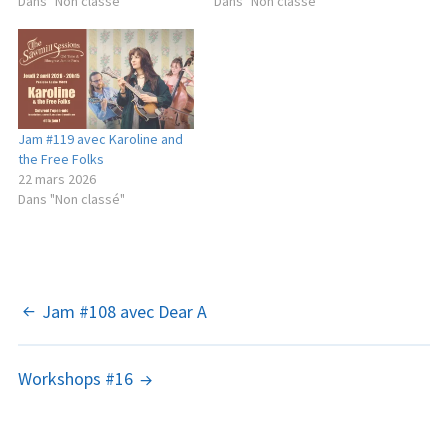
Dans "Non classé"
Dans "Non classé"
Jam #119 avec Karoline and
the Free Folks
22 mars 2026
Dans "Non classé"
NAVIGATION
Jam #108 avec Dear A
DES
Workshops #16
ARTICLES