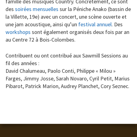
Concerts
famille des musiques Country. Concrètement, ce sont
des
soirées mensuelles
sur la Péniche Anako (bassin de
Liens
la Villette, 19e) avec un concert, une scène ouverte et
une jam acoustique, ainsi qu’un
festival annuel
. Des
Contact /
workshops
sont également organisés deux fois par an
Adhésion
au Centre 72 à Bois-Colombes.
Contribuent ou ont contribué aux Sawmill Sessions au
fil des années :
David Chalumeau, Paolo Conti, Philippe « Milou »
Farges, Jimmy Josse, Sarah Novaro, Cyril Petit, Marius
Pibarot, Patrick Marion, Audrey Planchet, Cory Seznec.
CONTENU