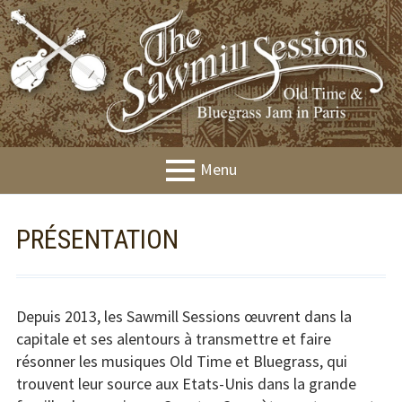
Aller
au
contenu
Menu
MENU
Présentation
PRÉSENTATION
PRINCIPAL
Agenda
Jams
Depuis 2013, les Sawmill Sessions œuvrent dans la
capitale et ses alentours à transmettre et faire
Workshops
résonner les musiques Old Time et Bluegrass, qui
Festival &
trouvent leur source aux Etats-Unis dans la grande