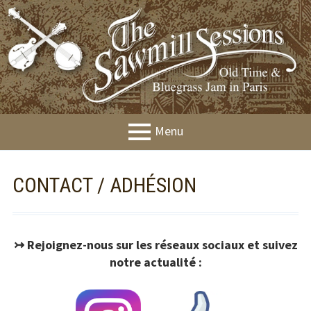
Aller
au
contenu
Menu
MENU
Présentation
CONTACT / ADHÉSION
PRINCIPAL
Agenda
Jams
↣ Rejoignez-nous sur les réseaux sociaux et suivez
Workshops
notre actualité :
Festival &