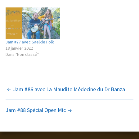
Jam #77 avec Saelkie Folk
18 janvier 2022
Dans "Non classé"
NAVIGATION
Jam #86 avec La Maudite Médecine du Dr Banza
DES
Jam #88 Spécial Open Mic
ARTICLES
CONTENU