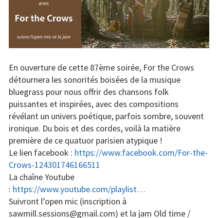
Concerts
Liens
Contact /
Adhésion
En ouverture de cette 87ème soirée, For the Crows
détournera les sonorités boisées de la musique
bluegrass pour nous offrir des chansons folk
puissantes et inspirées, avec des compositions
révélant un univers poétique, parfois sombre, souvent
ironique. Du bois et des cordes, voilà la matière
première de ce quatuor parisien atypique !
Le lien facebook :
https://www.facebook.com/For-the-
Crows-124301746166511
La chaîne Youtube
:
https://www.youtube.com/playlist…
Suivront l’open mic (inscription à
sawmill.sessions@gmail.com) et la jam Old time /