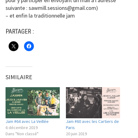
pour y participer en envoyant un mail à l’adresse
suivante : sawmill.sessions@gmail.com)
– et enfin la traditionnelle jam
PARTAGER :
SIMILAIRE
Jam #64 avec La Veillée
Jam #60 avec les Cartiers de
6 décembre 2019
Paris
Dans "Non classé"
20 juin 2019