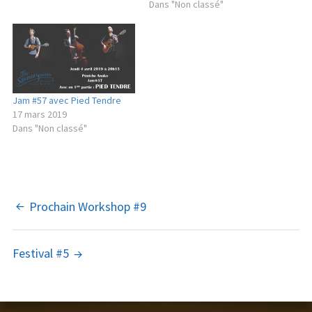
Dans "Non classé"
Jam #57 avec Pied Tendre
17 mars 2019
Dans "Non classé"
NAVIGATION
Prochain Workshop #9
DES
Festival #5
ARTICLES