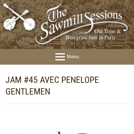
Aller
au
contenu
Menu
MENU
Présentation
JAM #45 AVEC PENELOPE
PRINCIPAL
Agenda
GENTLEMEN
Jams
Workshops
Festival &