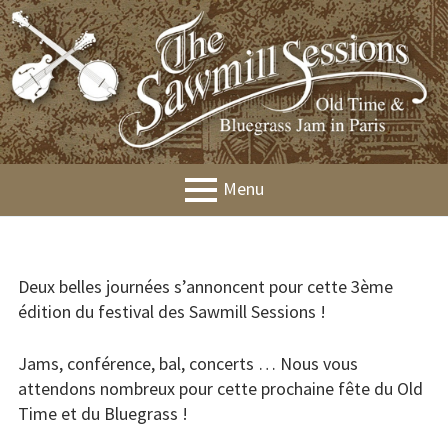
Aller
au
contenu
Menu
MENU
Présentation
PRINCIPAL
Agenda
Deux belles journées s’annoncent pour cette 3ème
édition du festival des Sawmill Sessions !
Jams
Jams, conférence, bal, concerts … Nous vous
Workshops
attendons nombreux pour cette prochaine fête du Old
Time et du Bluegrass !
Festival &