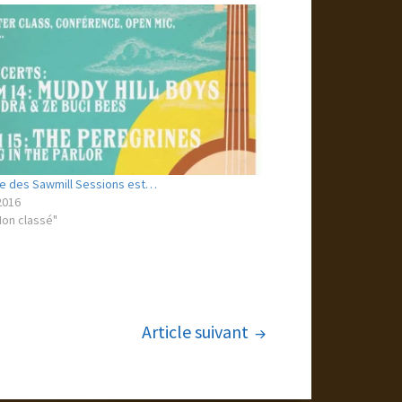
pe des Sawmill Sessions est…
 2016
Non classé"
Article suivant