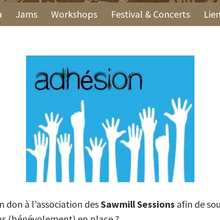
a
Jams
Workshops
Festival & Concerts
Lie
n don à l’association des
Sawmill Sessions
afin de so
ons (bénévolement) en place ?