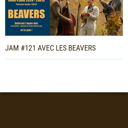
Concerts
Liens
Contact /
Adhésion
JAM #121 AVEC LES BEAVERS
CONTENU
DU
PIED
DE