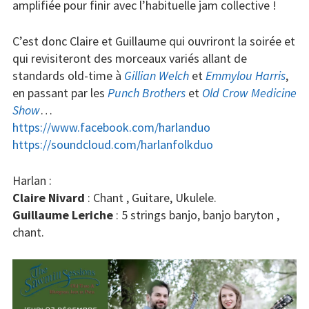
Concerts
amplifiée pour finir avec l’habituelle jam collective !
Liens
C’est donc Claire et Guillaume qui ouvriront la soirée et
qui revisiteront des morceaux variés allant de
Contact /
standards old-time à
Gillian Welch
et
Emmylou Harris
,
Adhésion
en passant par les
Punch Brothers
et
Old Crow Medicine
Show
…
https://www.facebook.com/
harlanduo
https://soundcloud.com/
harlanfolkduo
Harlan :
Claire Nivard
: Chant , Guitare, Ukulele.
Guillaume Leriche
: 5 strings banjo, banjo baryton ,
chant.