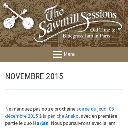
Aller
au
contenu
Menu
MENU
Présentation
NOVEMBRE 2015
PRINCIPAL
Agenda
Jams
Workshops
Ne manquez pas notre prochaine
soirée du jeudi 03
décembre 2015
à la
péniche Anako
, avec en première
Festival &
partie le duo
Harlan
. Nous poursuivrons avec la jam